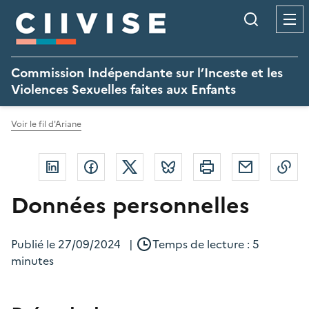
Panneau de gestion des cookies
Recherc
Commission Indépendante sur l’Inceste et les
Violences Sexuelles faites aux Enfants
Voir le fil d'Ariane
Linkedin
Facebook
Twitter
Bluesky
Imprimer
Courriel
Co
Données personnelles
Publié le
27/09/2024
|
Temps de lecture : 5
minutes