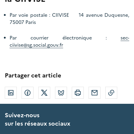
Par voie postale : CIIVISE 14 avenue Duquesne,
75007 Paris
Par courrier électronique :
sec-
ciivise@sg.social.gouv.fr
Partager cet article
Linkedin
Facebook
Twitter
Bluesky
Imprimer
Courriel
Copier 
Suivez-nous
sur les réseaux sociaux