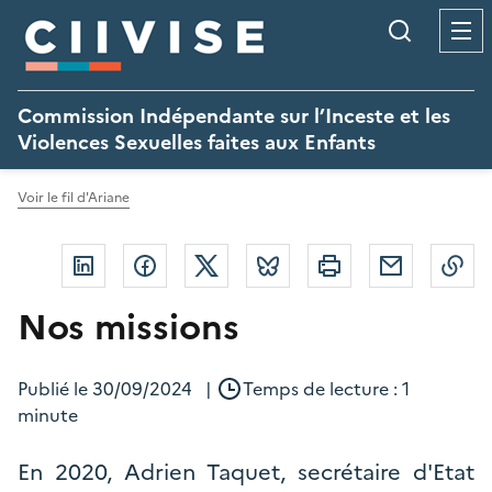
Panneau de gestion des cookies
Recherc
Commission Indépendante sur l’Inceste et les
Violences Sexuelles faites aux Enfants
Voir le fil d'Ariane
Linkedin
Facebook
Twitter
Bluesky
Imprimer
Courriel
Co
Nos missions
Publié le
30/09/2024
|
Temps de lecture : 1
minute
En 2020, Adrien Taquet, secrétaire d'Etat