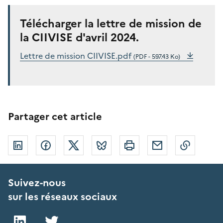
Télécharger la lettre de mission de
la CIIVISE d'avril 2024.
Lettre de mission CIIVISE.pdf
(PDF - 597.43 Ko)
Partager cet article
Linkedin
Facebook
Twitter
Bluesky
Imprimer
Courriel
Copier 
Suivez-nous
sur les réseaux sociaux
LinkedIn
Twitter