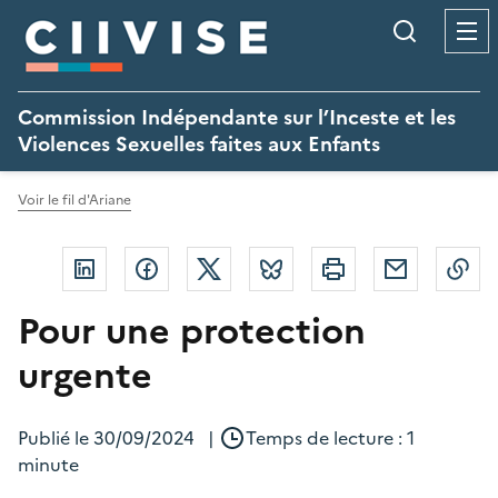
Panneau de gestion des cookies
Recherc
Commission Indépendante sur l’Inceste et les
Violences Sexuelles faites aux Enfants
Voir le fil d'Ariane
Linkedin
Facebook
Twitter
Bluesky
Imprimer
Courriel
Co
Pour une protection
urgente
Publié le
30/09/2024
|
Temps de lecture : 1
minute