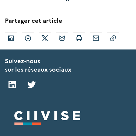
Partager cet article
Linkedin
Facebook
Twitter
Bluesky
Imprimer
Courriel
Copier 
Suivez-nous
sur les réseaux sociaux
LinkedIn
Twitter