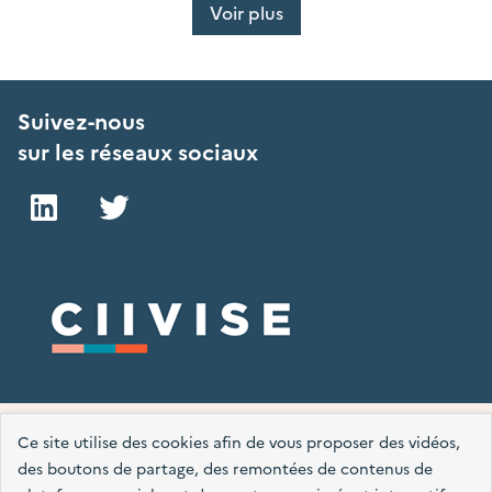
Voir plus
Suivez-nous
sur les réseaux sociaux
LinkedIn
Twitter
Plan du site
Mentions légales
Accessibilité : partiellement conforme
Ce site utilise des cookies afin de vous proposer des vidéos,
des boutons de partage, des remontées de contenus de
Données personnelles
Nous contacter
Gestion des cookies