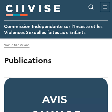
Panneau de gestion des cookies
Recherc
Commission Indépendante sur l’Inceste et les
Violences Sexuelles faites aux Enfants
Voir le fil d'Ariane
Publications